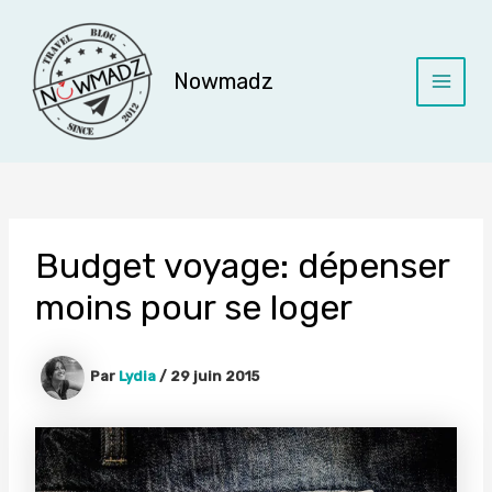
Aller
au
contenu
Nowmadz
Main
Menu
Budget voyage: dépenser
moins pour se loger
Par
Lydia
/
29 juin 2015