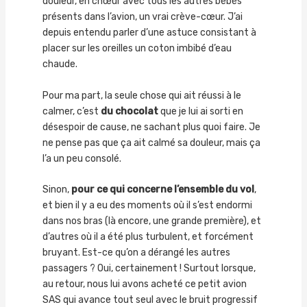
douleur, en chœur avec tous les autres bébés
présents dans l’avion, un vrai crève-cœur. J’ai
depuis entendu parler d’une astuce consistant à
placer sur les oreilles un coton imbibé d’eau
chaude.
Pour ma part, la seule chose qui ait réussi à le
calmer, c’est
du chocolat
que je lui ai sorti en
désespoir de cause, ne sachant plus quoi faire. Je
ne pense pas que ça ait calmé sa douleur, mais ça
l’a un peu consolé.
Sinon,
pour ce qui concerne l’ensemble du vol
,
et bien il y a eu des moments où il s’est endormi
dans nos bras (là encore, une grande première), et
d’autres où il a été plus turbulent, et forcément
bruyant. Est-ce qu’on a dérangé les autres
passagers ? Oui, certainement ! Surtout lorsque,
au retour, nous lui avons acheté ce petit avion
SAS qui avance tout seul avec le bruit progressif