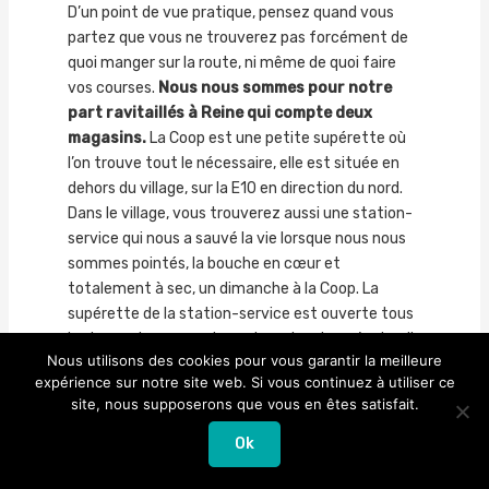
D’un point de vue pratique, pensez quand vous
partez que vous ne trouverez pas forcément de
quoi manger sur la route, ni même de quoi faire
vos courses.
Nous nous sommes pour notre
part ravitaillés à Reine qui compte deux
magasins.
La Coop est une petite supérette où
l’on trouve tout le nécessaire, elle est située en
dehors du village, sur la E10 en direction du nord.
Dans le village, vous trouverez aussi une station-
service qui nous a sauvé la vie lorsque nous nous
sommes pointés, la bouche en cœur et
totalement à sec, un dimanche à la Coop. La
supérette de la station-service est ouverte tous
les jours et propose de quoi survivre jusqu’au lundi.
Nous utilisons des cookies pour vous garantir la meilleure
expérience sur notre site web. Si vous continuez à utiliser ce
Ensuite, vous trouverez un supermarché «
site, nous supposerons que vous en êtes satisfait.
Bunnpris » dans le centre de
Ramberg
et pour
des magasins plus conséquents, il faut se rendre à
Ok
Leknes
qui est littéralement une ville de