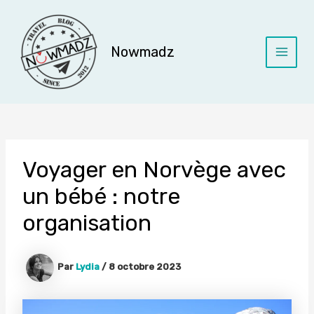
Aller
au
contenu
Nowmadz
Main
Menu
Voyager en Norvège avec
un bébé : notre
organisation
Par
Lydia
/
8 octobre 2023