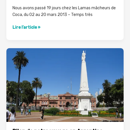
Nous avons passé 19 jours chez les Lamas mâcheurs de
Coca, du 02 au 20 mars 2013 – Temps très
Pérou,
Lire l’article »
le
Bilan