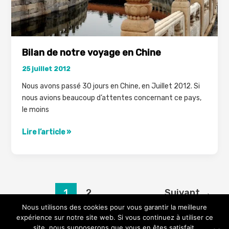
Bilan de notre voyage en Chine
25 juillet 2012
Nous avons passé 30 jours en Chine, en Juillet 2012. Si
nous avions beaucoup d’attentes concernant ce pays,
le moins
Bilan
Lire l’article »
de
notre
voyage
en
Chine
1
2
Suivant
→
Nous utilisons des cookies pour vous garantir la meilleure
expérience sur notre site web. Si vous continuez à utiliser ce
site, nous supposerons que vous en êtes satisfait.