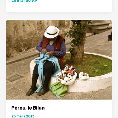
P’tit
Lire l’article »
bilan
intermédiaire
–
Côte
Ouest
des
USA
Pérou, le Bilan
25 mars 2013