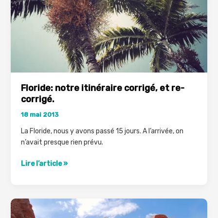
Floride: notre itinéraire corrigé, et re-
corrigé.
18 mai 2013
La Floride, nous y avons passé 15 jours. A l’arrivée, on
n’avait presque rien prévu.
Floride:
Lire l’article »
notre
itinéraire
corrigé,
et