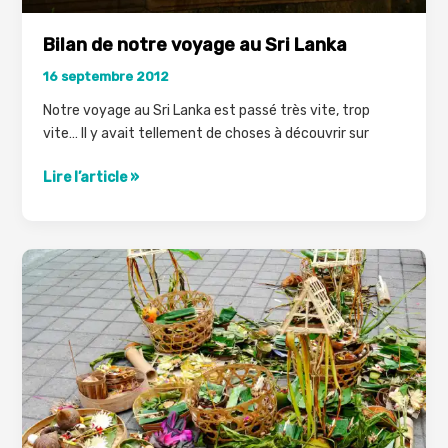
Bilan de notre voyage au Sri Lanka
16 septembre 2012
Notre voyage au Sri Lanka est passé très vite, trop
vite… Il y avait tellement de choses à découvrir sur
Bilan
Lire l’article »
de
notre
voyage
au
Sri
Lanka