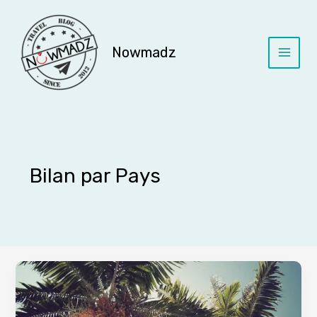
Aller
au
contenu
Nowmadz
Main
Menu
Bilan par Pays