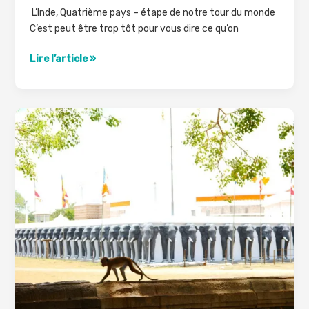
L’Inde, Quatrième pays – étape de notre tour du monde
C’est peut être trop tôt pour vous dire ce qu’on
Bilan
Lire l’article »
de
notre
voyage
en
Inde