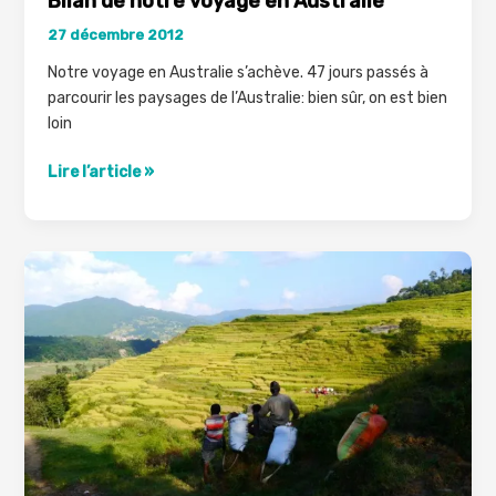
Bilan de notre voyage en Australie
27 décembre 2012
Notre voyage en Australie s’achève. 47 jours passés à
parcourir les paysages de l’Australie: bien sûr, on est bien
loin
Bilan
Lire l’article »
de
notre
voyage
en
Australie