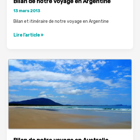
Bilan de notre voyage en Argentine
13 mars 2013
Bilan et itinéraire de notre voyage en Argentine
Bilan
Lire l’article »
de
notre
voyage
en
Argentine