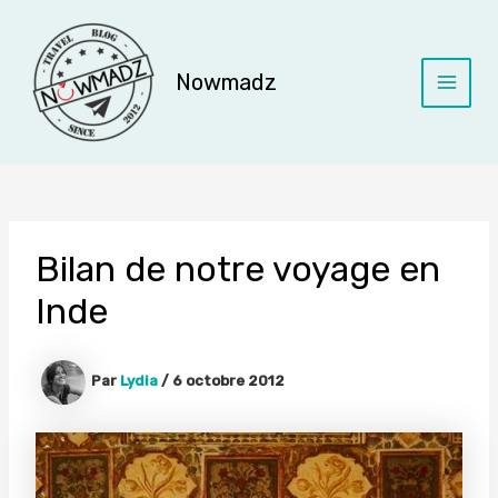
Aller
au
contenu
Nowmadz
Main
Menu
Bilan de notre voyage en
Inde
Par
Lydia
/
6 octobre 2012