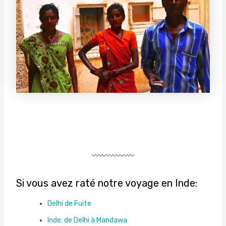
〰〰〰〰〰〰
Si vous avez raté notre voyage en Inde:
Delhi de Fuite
Inde: de Delhi à Mandawa