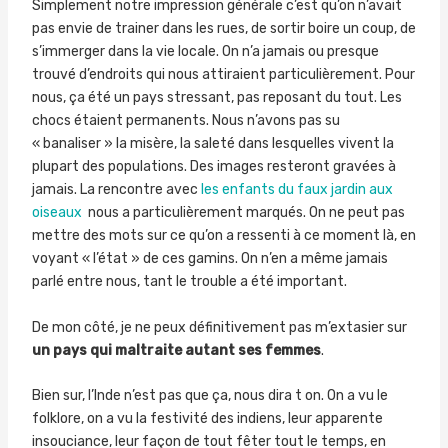
Simplement notre impression générale c’est qu’on n’avait
pas envie de trainer dans les rues, de sortir boire un coup, de
s’immerger dans la vie locale. On n’a jamais ou presque
trouvé d’endroits qui nous attiraient particulièrement. Pour
nous, ça été un pays stressant, pas reposant du tout. Les
chocs étaient permanents. Nous n’avons pas su
« banaliser » la misère, la saleté dans lesquelles vivent la
plupart des populations. Des images resteront gravées à
jamais. La rencontre avec
les enfants du faux jardin aux
oiseaux
nous a particulièrement marqués. On ne peut pas
mettre des mots sur ce qu’on a ressenti à ce moment là, en
voyant « l’état » de ces gamins. On n’en a même jamais
parlé entre nous, tant le trouble a été important.
De mon côté, je ne peux définitivement pas m’extasier sur
un pays qui maltraite autant ses femmes
.
Bien sur, l’Inde n’est pas que ça, nous dira t on. On a vu le
folklore, on a vu la festivité des indiens, leur apparente
insouciance, leur façon de tout fêter tout le temps, en