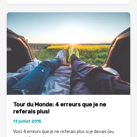
Inde:
se
lancer…
ou
pas?
Tour du Monde: 4 erreurs que je ne
referais plus!
13 juillet 2015
Voici 4 erreurs que je ne referais plus si je devais (ou