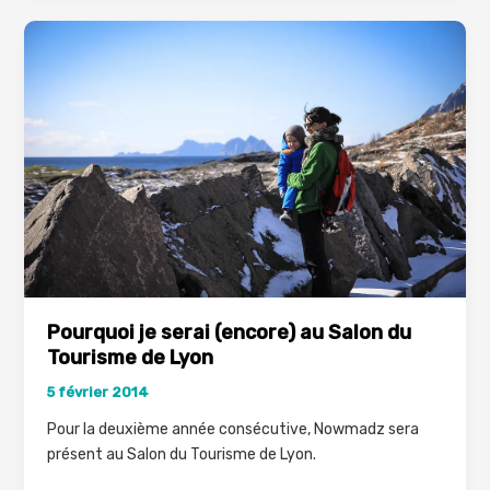
non
vraiment,
ça
j’ai
pas
pu
Pourquoi je serai (encore) au Salon du
Tourisme de Lyon
5 février 2014
Pour la deuxième année consécutive, Nowmadz sera
présent au Salon du Tourisme de Lyon.