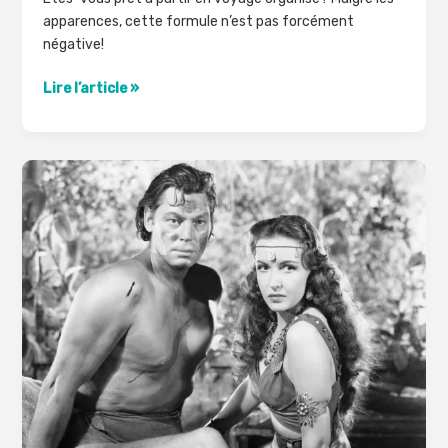
apparences, cette formule n’est pas forcément
négative!
Etes-
Lire l’article »
vous
fait
pour
le
voyage
organisé?