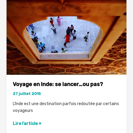
à
l’étranger
Voyage en Inde: se lancer…ou pas?
27 juillet 2015
L’Inde est une destination parfois redoutée par certains
voyageurs
Voyage
Lire l’article »
en