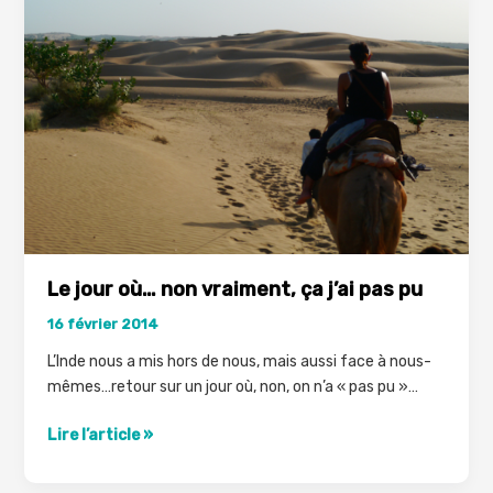
mythiques
Le jour où… non vraiment, ça j’ai pas pu
16 février 2014
L’Inde nous a mis hors de nous, mais aussi face à nous-
mêmes…retour sur un jour où, non, on n’a « pas pu »…
Le
Lire l’article »
jour
où…