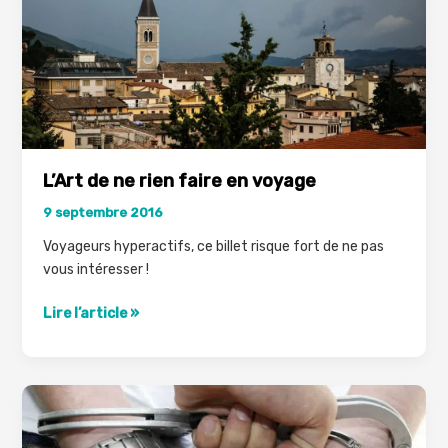
L’Art de ne rien faire en voyage
9 septembre 2016
Voyageurs hyperactifs, ce billet risque fort de ne pas
vous intéresser !
L’Art
Lire l’article »
de
ne
rien
faire
en