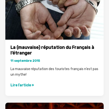
voyage
La (mauvaise) réputation du Français à
l’étranger
11 septembre 2015
La mauvaise réputation des touristes français n’est pas
un mythe!
La
Lire l’article »
(mauvaise)
réputation
du
Français