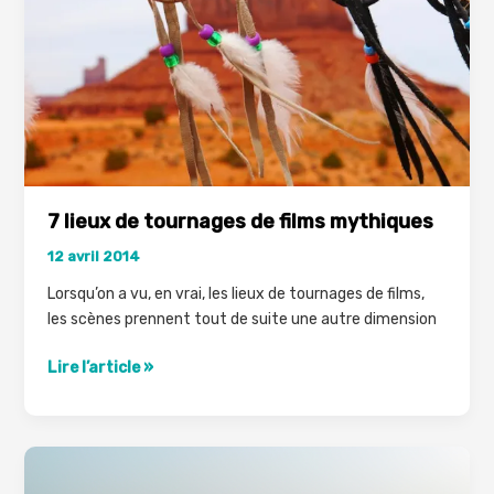
7 lieux de tournages de films mythiques
12 avril 2014
Lorsqu’on a vu, en vrai, les lieux de tournages de films,
les scènes prennent tout de suite une autre dimension
7
Lire l’article »
lieux
de
tournages
de
films