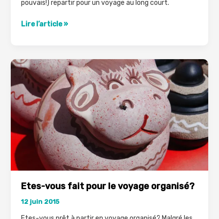
pouvais!) repartir pour un voyage au long court.
Tour
Lire l’article »
du
Monde:
4
erreurs
que
je
ne
referais
plus!
Etes-vous fait pour le voyage organisé?
12 juin 2015
Etes-vous prêt à partir en voyage organisé? Malgré les