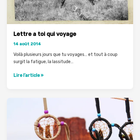
Lettre a toi qui voyage
14 août 2014
Voilà plusieurs jours que tu voyages… et tout à coup
surgit la fatigue, la lassitude…
Lettre
Lire l’article »
a
toi
qui
voyage