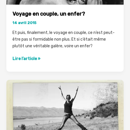
Voyage en couple, un enfer?
14 avril 2015
Et puis, finalement, le voyage en couple, ce n’est peut-
être pas si formidable non plus. Et si c’était même
plutôt une véritable galère, voire un enfer?
Voyage
Lire l’article »
en
couple,
un
enfer?