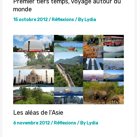
Premier tiers temps, voyage autour du
monde
15 octobre 2012
/
Réflexions
/ By
Lydia
Les aléas de l’Asie
6 novembre 2012
/
Réflexions
/ By
Lydia