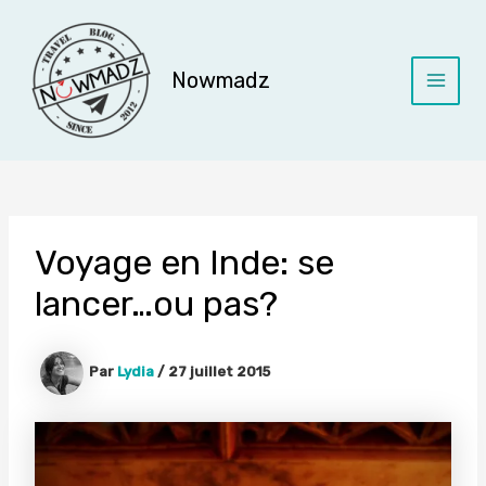
Aller
au
contenu
Nowmadz
Main
Menu
Voyage en Inde: se
lancer…ou pas?
Par
Lydia
/
27 juillet 2015