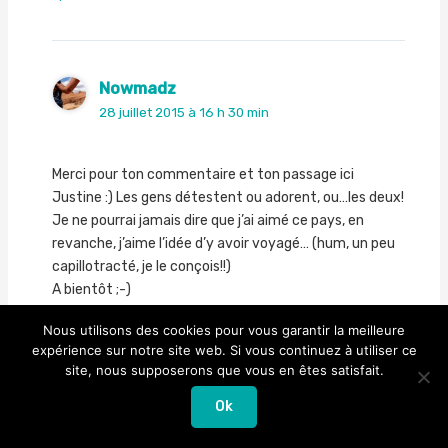
Nowmadz
28 juillet 2015 à 16 h 30 min
Merci pour ton commentaire et ton passage ici
Justine :) Les gens détestent ou adorent, ou…les deux!
Je ne pourrai jamais dire que j’ai aimé ce pays, en
revanche, j’aime l’idée d’y avoir voyagé… (hum, un peu
capillotracté, je le conçois!!)
A bientôt ;-)
Nous utilisons des cookies pour vous garantir la meilleure
expérience sur notre site web. Si vous continuez à utiliser ce
site, nous supposerons que vous en êtes satisfait.
Claire
Ok
27 juillet 2015 à 17 h 54 min