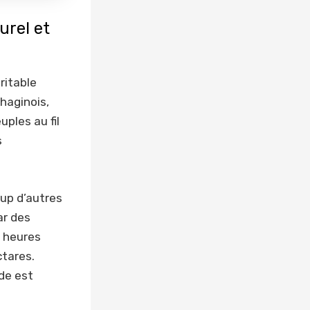
urel et
ritable
haginois,
ples au fil
s
up d’autres
ar des
4 heures
ctares.
ide est