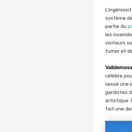
L’ingéniosi
système de 
partie du
p
les incendi
visiteurs s
fumer et de
Valldemosa
célèbre pou
laissé une
gardistes 
artistique.
fait une de