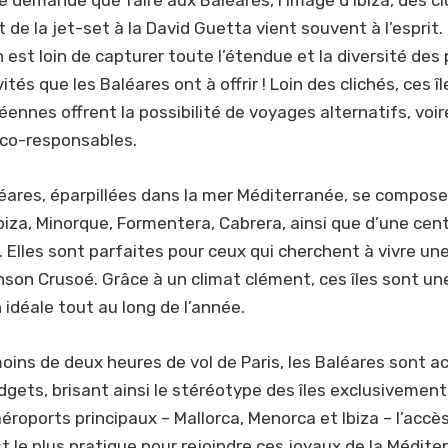
 demande que faire aux Baléares, l’image d’Ibiza, des cl
t de la jet-set à la David Guetta vient souvent à l’esprit.
n est loin de capturer toute l’étendue et la diversité de
ités que les Baléares ont à offrir ! Loin des clichés, ces îl
ennes offrent la possibilité de voyages alternatifs, voir
co-responsables.
léares, éparpillées dans la mer Méditerranée, se compos
biza, Minorque, Formentera, Cabrera, ainsi que d’une cen
s. Elles sont parfaites pour ceux qui cherchent à vivre u
son Crusoé. Grâce à un climat clément, ces îles sont un
 idéale tout au long de l’année.
oins de deux heures de vol de Paris, les Baléares sont a
dgets, brisant ainsi le stéréotype des îles exclusivement 
aéroports principaux – Mallorca, Menorca et Ibiza – l’accès
t le plus pratique pour rejoindre ces joyaux de la Médite