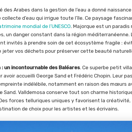
té des Arabes dans la gestion de l’eau a donné naissance
collecte d’eau qui irrigue toute l’île. Ce paysage fascina
atrimoine mondial de l’UNESCO
. Majorque est un paradis
es, un danger constant dans la région méditerranéenne. 
ont invités à prendre soin de cet écosystème fragile : évi
 jeter vos déchets pour préserver cette beauté naturell
 : un incontournable des Baléares
. Ce superbe petit vill
r avoir accueilli George Sand et Frédéric Chopin. Leur pa
 empreinte indélébile, notamment en raison des mœurs a
de Sand. Valldemosa conserve tout son charme historiqu
 Des forces telluriques uniques y favorisent la créativité,
stination de choix pour les artistes et les écrivains.