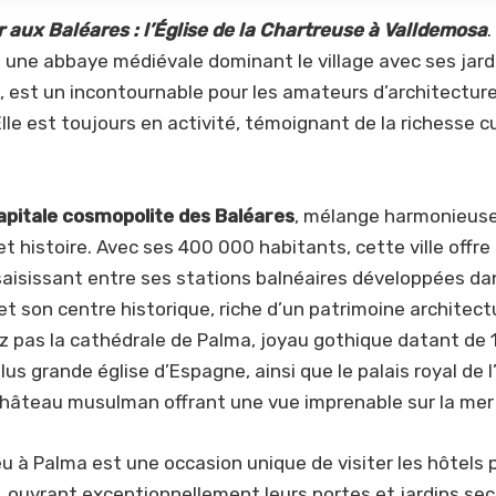
 aux Baléares : l’Église de la Chartreuse à Valldemosa
.
une abbaye médiévale dominant le village avec ses jard
 est un incontournable pour les amateurs d’architecture
 Elle est toujours en activité, témoignant de la richesse c
capitale cosmopolite des Baléares
, mélange harmonieu
t histoire. Avec ses 400 000 habitants, cette ville offre
aisissant entre ses stations balnéaires développées da
t son centre historique, riche d’un patrimoine architectu
 pas la cathédrale de Palma, joyau gothique datant de 
us grande église d’Espagne, ainsi que le palais royal de 
hâteau musulman offrant une vue imprenable sur la mer et
u à Palma est une occasion unique de visiter les hôtels p
, ouvrant exceptionnellement leurs portes et jardins sec