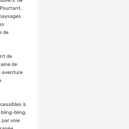
ubbers, de
 Pourtant,
s paysages
es
e de
ent de
taine de
ne aventure
e
ccessibles à
bling-bling.
 par voie
rranée.