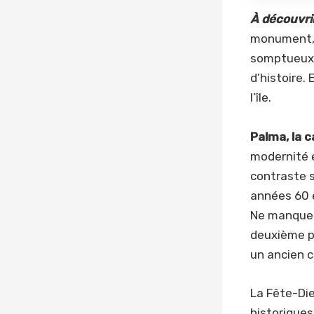
À découvrir
monument, 
somptueux,
d’histoire.
l’île.
Palma, la 
modernité e
contraste s
années 60 e
Ne manquez
deuxième pl
un ancien c
La Fête-Die
historiques