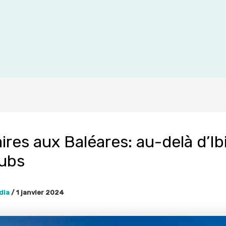
ires aux Baléares: au-delà d’Ib
lubs
dia
/
1 janvier 2024