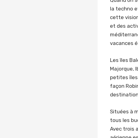
Quand on se
la techno e
cette visio
et des activ
méditerrané
vacances é
Les îles Ba
Majorque, I
petites île
façon Robin
destination
Situées à m
tous les bu
Avec trois 
aérienne es