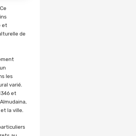
 Ce
ins
 et
ulturelle de
sement
 un
ns les
ral varié.
1346 et
l’Almudaina,
 la ville.
articuliers
rets au