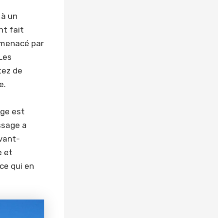
 à un
nt fait
 menacé par
Les
tez de
e.
age est
ssage a
vant-
e et
 ce qui en