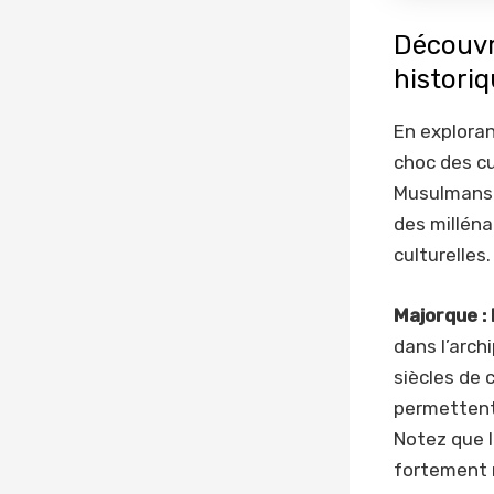
Découvre
histori
En exploran
choc des cu
Musulmans e
des milléna
culturelles.
Majorque : 
dans l’archi
siècles de 
permettent
Notez que l
fortement