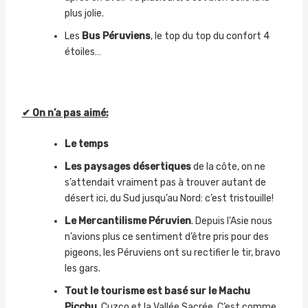
plus jolie.
Les
Bus Péruviens
, le top du top du confort 4
étoiles…
✔ On n’a pas aimé:
Le temps
Les paysages désertiques
de la côte, on ne
s’attendait vraiment pas à trouver autant de
désert ici, du Sud jusqu’au Nord: c’est tristouille!
Le Mercantilisme Péruvien
. Depuis l’Asie nous
n’avions plus ce sentiment d’être pris pour des
pigeons, les Péruviens ont su rectifier le tir, bravo
les gars.
Tout le tourisme est basé sur le Machu
Picchu
, Cuzco et la Vallée Sacrée. C’est comme