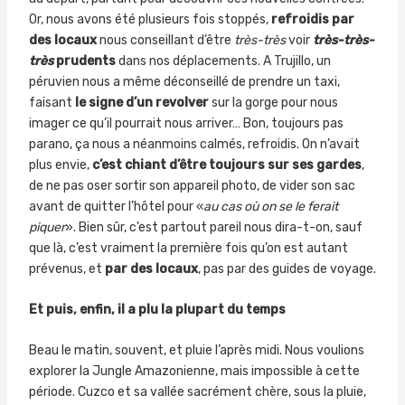
Or, nous avons été plusieurs fois stoppés,
refroidis par
des locaux
nous conseillant d’être
très-très
voir
très-très-
très
prudents
dans nos déplacements. A Trujillo, un
péruvien nous a même déconseillé de prendre un taxi,
faisant
le signe d’un revolver
sur la gorge pour nous
imager ce qu’il pourrait nous arriver… Bon, toujours pas
parano, ça nous a néanmoins calmés, refroidis. On n’avait
plus envie,
c’est chiant d’être toujours sur ses gardes
,
de ne pas oser sortir son appareil photo, de vider son sac
avant de quitter l’hôtel pour «
au cas où on se le ferait
piquer
». Bien sûr, c’est partout pareil nous dira-t-on, sauf
que là, c’est vraiment la première fois qu’on est autant
prévenus, et
par des locaux
, pas par des guides de voyage.
Et puis, enfin, il a plu la plupart du temps
Beau le matin, souvent, et pluie l’après midi. Nous voulions
explorer la Jungle Amazonienne, mais impossible à cette
période. Cuzco et sa vallée sacrément chère, sous la pluie,