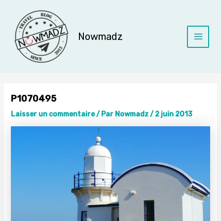
Aller
au
contenu
Nowmadz
Main
Menu
P1070495
Laisser un commentaire
/ Par
Nowmadz
/
2 juin 2013