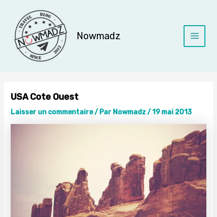
Aller
au
contenu
Nowmadz
Main
Menu
USA Cote Ouest
Laisser un commentaire
/ Par
Nowmadz
/
19 mai 2013