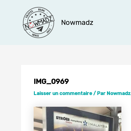
Aller
au
contenu
Nowmadz
IMG_0969
Laisser un commentaire
/ Par
Nowmad