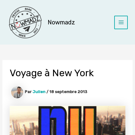
Aller
au
contenu
Nowmadz
Main
Menu
Voyage à New York
Par
Julien
/
18 septembre 2013