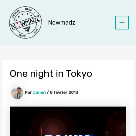
Aller
au
contenu
Nowmadz
Main
Menu
One night in Tokyo
Par
Julien
/
8 février 2013