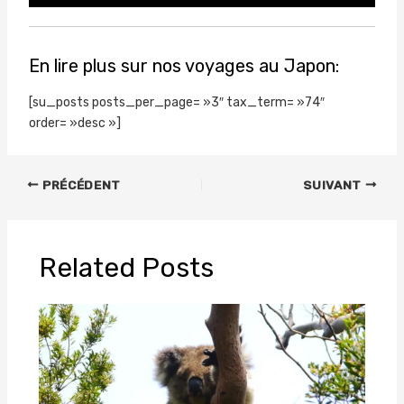
En lire plus sur nos voyages au Japon:
[su_posts posts_per_page= »3″ tax_term= »74″
order= »desc »]
PRÉCÉDENT
SUIVANT
Related Posts