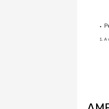
P
A 
AME