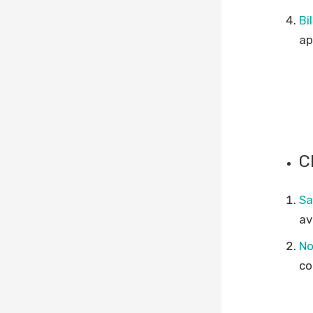
Bi
ap
Ch
Sa
av
No
co