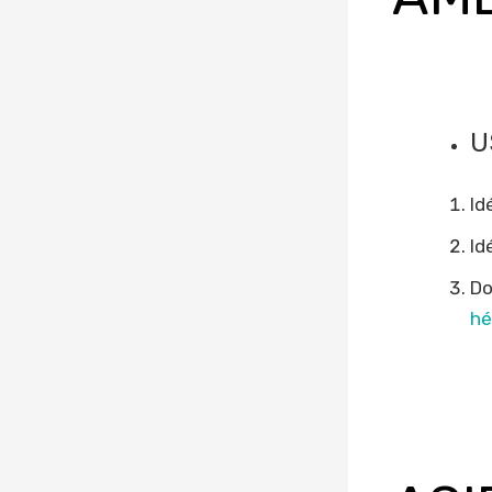
U
Id
Id
Do
hé