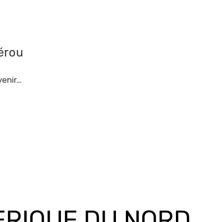
érou
venir…
RIQUE DU NORD