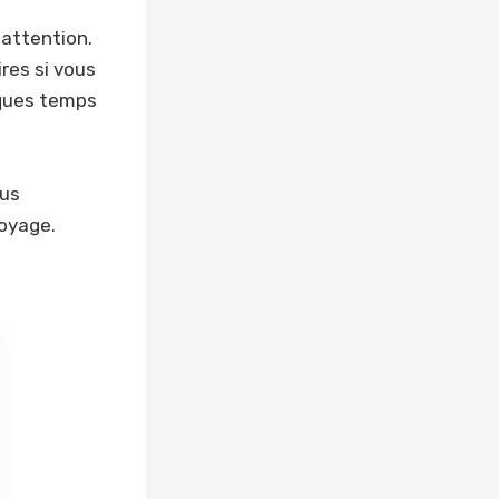
 attention.
res si vous
lques temps
ous
voyage.