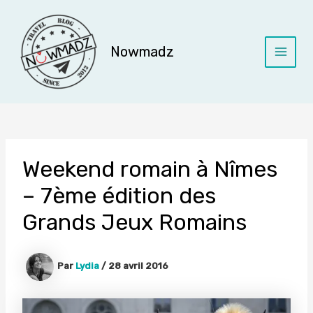
Aller
au
contenu
Nowmadz
Main
Menu
Weekend romain à Nîmes
– 7ème édition des
Grands Jeux Romains
Par
Lydia
/
28 avril 2016