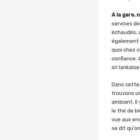
A la gare,
services de
échaudés, o
également q
quoi chez 
confiance. 
sri lankais
Dans cette 
trouvons un
ambiant. Il
le thé de bi
vue aux env
se dit qu’on