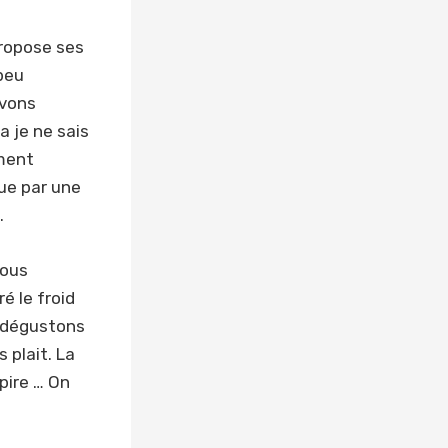
propose ses
 peu
ivons
a je ne sais
ment
ue par une
.
nous
é le froid
s dégustons
s plait. La
spire … On