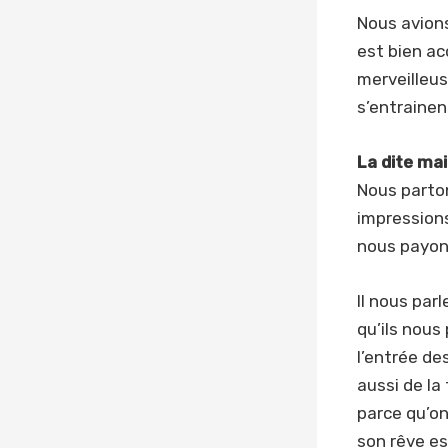
Nous avion
est bien ac
merveilleu
s’entrainent
La dite ma
Nous parton
impressions 
nous payons
Il nous par
qu’ils nous
l’entrée de
aussi de la
parce qu’on
son rêve es