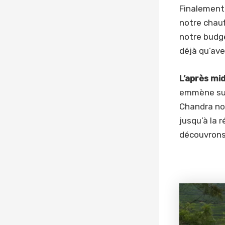
Finalement,
notre chauf
notre budge
déjà qu’avec
L’après mi
emmène sur 
Chandra nou
jusqu’à la 
découvrons 