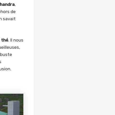
Chandra
,
ehors de
n savait
 thé
. Il nous
eilleuses,
rbuste
s
usion.