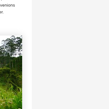
evenions
r.