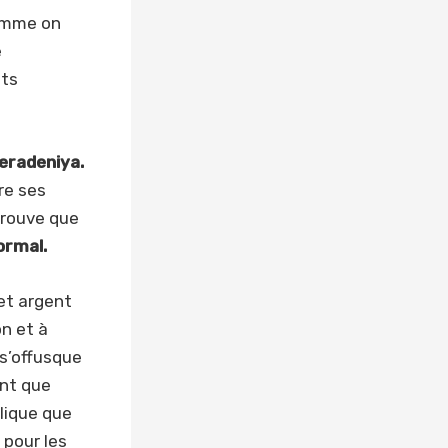
comme on
e
nts
Peradeniya.
re ses
 trouve que
ormal.
et argent
on et à
l s’offusque
ant que
plique que
 pour les