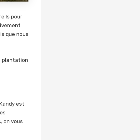
eils pour
itivement
ois que nous
e plantation
. Kandy est
des
, on vous