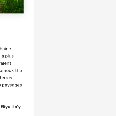
haine
la plus
vaient
 fameux thé
terres
es paysages
iya il n’y