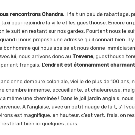
 nous rencontrons Chandra
. Il fait un peu de rabattage, 
 taxi pour rejoindre la ville et les guesthouse. Encore un
n le suit en restant sur nos gardes. Pourtant nous le su
uand il nous propose une adresse qu’il connait bien. Il y 
ce bonhomme qui nous apaise et nous donne immédiate
Avec lui, nous arrivons donc au
Trevene
, guesthouse ten
e parlant français.
L’endroit est étonnamment charmant
ancienne demeure coloniale, vieille de plus de 100 ans, 
e chambre immense, accueillante, et chaleureuse, malgr
 y a même une cheminée ! Dans le joli jardin anglais, nou
envenue. A l’anglaise, avec un petit nuage de lait, s’il vou
irons est magnifique, en hauteur, c’est vert, frais, on re
 resterait bien ici quelques jours.