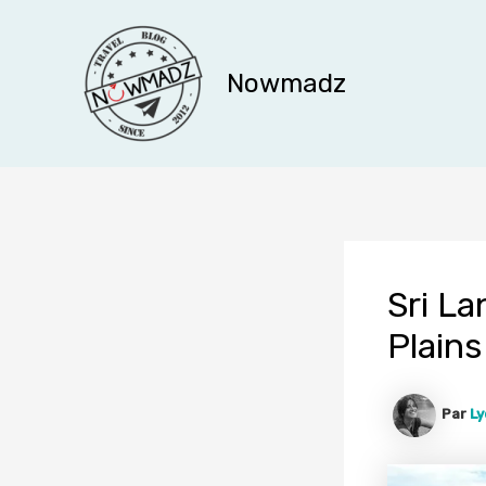
Aller
au
contenu
Nowmadz
Sri La
Plains
Par
Ly