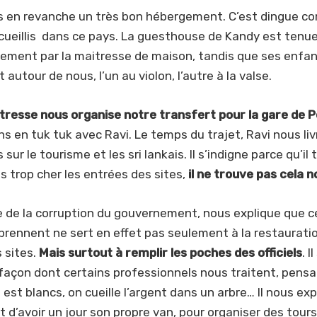
s en revanche un très bon hébergement. C’est dingue 
cueillis dans ce pays. La guesthouse de Kandy est tenu
sement par la maitresse de maison, tandis que ses enfa
 autour de nous, l’un au violon, l’autre à la valse.
itresse nous organise notre transfert pour la gare de 
s en tuk tuk avec Ravi. Le temps du trajet, Ravi nous liv
sur le tourisme et les sri lankais. Il s’indigne parce qu’il
 trop cher les entrées des sites,
il ne trouve pas cela n
le de la corruption du gouvernement, nous explique que c
 prennent ne sert en effet pas seulement à la restaurati
s sites.
Mais surtout à remplir les poches des officiels
. I
 façon dont certains professionnels nous traitent, pens
 est blancs, on cueille l’argent dans un arbre… Il nous ex
t d’avoir un jour son propre van, pour organiser des tours