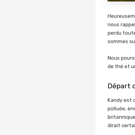
Heureusemen
nous rappel
perdu toute
sommes sur
Nous poursu
de thé et u
Départ 
Kandy est di
polluée, enc
britannique
dirait cert