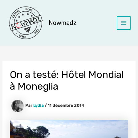
Aller
au
contenu
Nowmadz
Main
Menu
On a testé: Hôtel Mondial
à Moneglia
Par
Lydia
/
11 décembre 2014