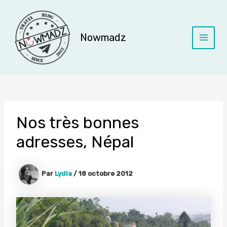
Aller
au
contenu
Nowmadz
Main
Menu
Nos très bonnes
adresses, Népal
Par
Lydia
/
18 octobre 2012