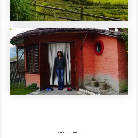
〰〰〰〰〰〰