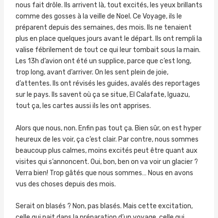
nous fait drôle. Ils arrivent là, tout excités, les yeux brillants
comme des gosses à la veille de Noel. Ce Voyage, ils le
préparent depuis des semaines, des mois. Ils ne tenaient
plus en place quelques jours avant le départ. Ils ont rempli la
valise fébrilement de tout ce qui leur tombait sous la main.
Les 13h d’avion ont été un supplice, parce que c’est long,
trop long, avant d’arriver. On les sent plein de joie,
d’attentes. Ils ont révisés les guides, avalés des reportages
sur le pays. Ils savent où ça se situe, El Calafate, Iguazu,
tout ça, les cartes aussi ils les ont apprises.
Alors que nous, non. Enfin pas tout ça. Bien sûr, on est hyper
heureux de les voir, ça c’est clair. Par contre, nous sommes
beaucoup plus calmes, moins excités peut être quant aux
visites qui s’annoncent. Oui, bon, ben on va voir un glacier ?
Verra bien! Trop gâtés que nous sommes… Nous en avons
vus des choses depuis des mois.
Serait on blasés ? Non, pas blasés. Mais cette excitation,
celle qui nait dans la préparation d’un voyage, celle qui