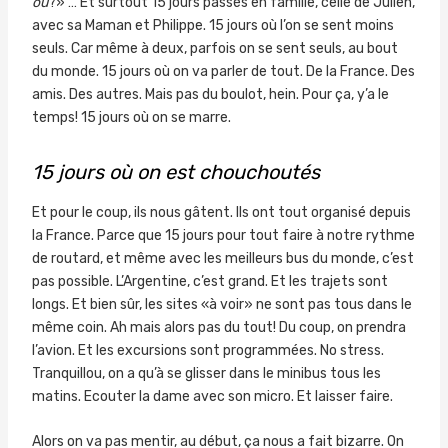
où
?» … Et surtout 15 jours passés en famille, celle de Julien,
avec sa Maman et Philippe. 15 jours où l’on se sent moins
seuls. Car même à deux, parfois on se sent seuls, au bout
du monde. 15 jours où on va parler de tout. De la France. Des
amis. Des autres. Mais pas du boulot, hein. Pour ça, y’a le
temps! 15 jours où on se marre.
15 jours où on est chouchoutés
Et pour le coup, ils nous gâtent. Ils ont tout organisé depuis
la France. Parce que 15 jours pour tout faire à notre rythme
de routard, et même avec les meilleurs bus du monde, c’est
pas possible. L’Argentine, c’est grand. Et les trajets sont
longs. Et bien sûr, les sites «à voir» ne sont pas tous dans le
même coin. Ah mais alors pas du tout! Du coup, on prendra
l’avion. Et les excursions sont programmées. No stress.
Tranquillou, on a qu’à se glisser dans le minibus tous les
matins. Ecouter la dame avec son micro. Et laisser faire.
Alors on va pas mentir, au début, ça nous a fait bizarre. On