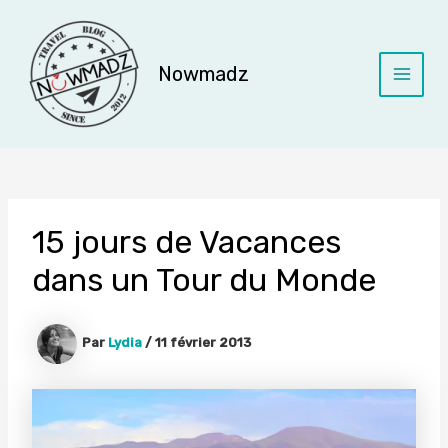
Aller
au
contenu
Nowmadz
Main
Menu
15 jours de Vacances
dans un Tour du Monde
Par
Lydia
/
11 février 2013