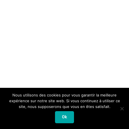
Nous utilisons des cookies pour vous garantir la meilleure
expérience sur notre site web. Si vous continuez à utiliser ce
site, nous supposerons que vous en êtes satisfait.
Droit d'auteur © 2026 Nowmadz
Ok