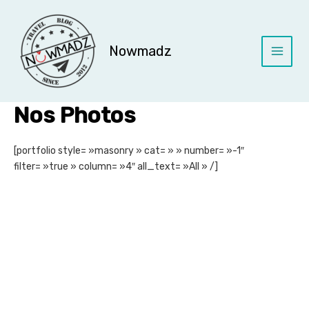
Aller
au
contenu
Nowmadz
Main
Menu
Nos Photos
[portfolio style= »masonry » cat= » » number= »-1″
filter= »true » column= »4″ all_text= »All » /]