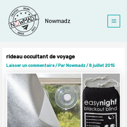
Aller
au
contenu
Nowmadz
Main
Menu
rideau occultant de voyage
Laisser un commentaire
/ Par
Nowmadz
/
8 juillet 2015