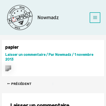
Aller
au
contenu
Nowmadz
Main
Menu
papier
Laisser un commentaire
/ Par
Nowmadz
/
1 novembre
2013
PRÉCÉDENT
Laisser un commentaire