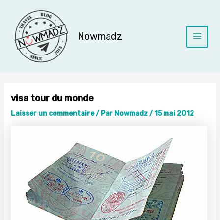
Aller
au
contenu
Nowmadz
Main
Menu
visa tour du monde
Laisser un commentaire
/ Par
Nowmadz
/
15 mai 2012