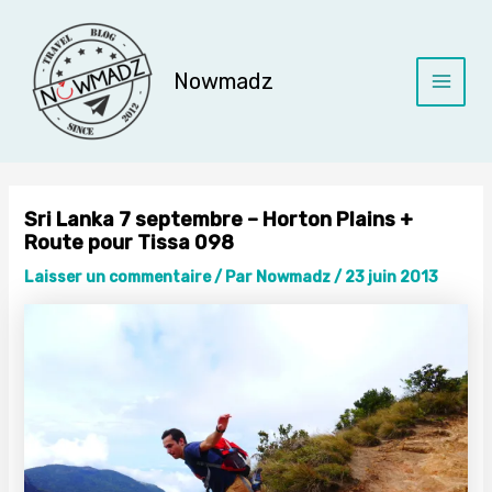
Aller
au
contenu
Nowmadz
Main
Menu
Sri Lanka 7 septembre – Horton Plains +
Route pour Tissa 098
Laisser un commentaire
/ Par
Nowmadz
/
23 juin 2013