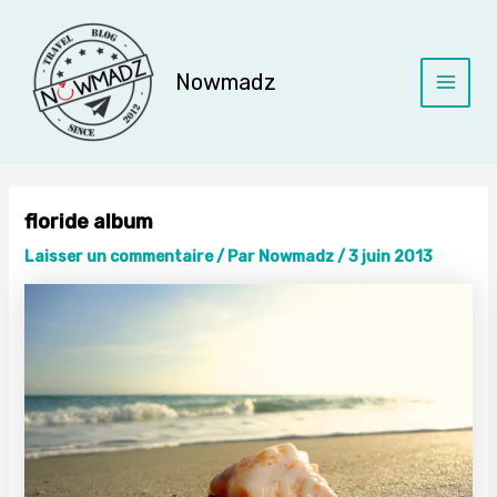
Aller
au
contenu
Nowmadz
Main
Menu
floride album
Laisser un commentaire
/ Par
Nowmadz
/
3 juin 2013