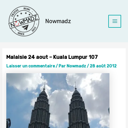
Aller
au
contenu
Nowmadz
Main
Menu
Malaisie 24 aout – Kuala Lumpur 107
Laisser un commentaire
/ Par
Nowmadz
/
28 août 2012